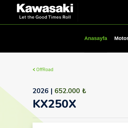
Anasayfa
Motos
<
OffRoad
2026 |
652.000 ₺
KX250X