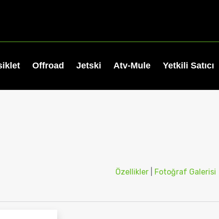
iklet
Offroad
Jetski
Atv-Mule
Yetkili Satıcı
Özellikler
|
Fotoğraf Galerisi