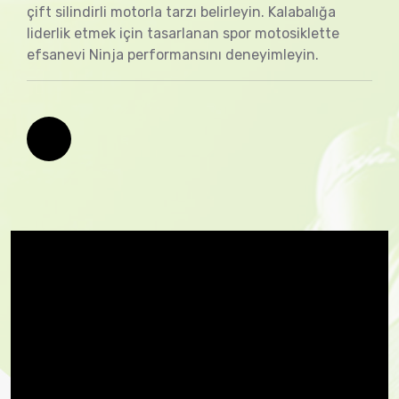
çift silindirli motorla tarzı belirleyin. Kalabalığa
liderlik etmek için tasarlanan spor motosiklette
efsanevi Ninja performansını deneyimleyin.