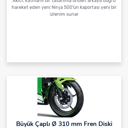
Akıcı, katmanlı bir tasarımla önden arkaya doğru
hareket eden yeni Ninja 500'ün kaportası yeni bir
izlenim sunar
Büyük Çaplı Ø 310 mm Fren Diski