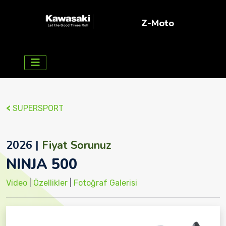
Z-Moto
<
SUPERSPORT
2026 |
Fiyat Sorunuz
NINJA 500
Video
|
Özellikler
|
Fotoğraf Galerisi