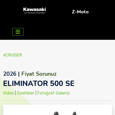
Z-Moto
<
CRUISER
2026 |
Fiyat Sorunuz
ELIMINATOR 500 SE
Video
|
Özellikler
|
Fotoğraf Galerisi