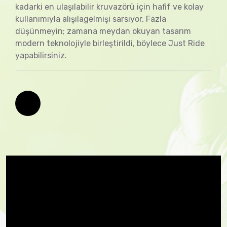
kadarki en ulaşılabilir kruvazörü için hafif ve kolay
kullanımıyla alışılagelmişi sarsıyor. Fazla
düşünmeyin; zamana meydan okuyan tasarım
modern teknolojiyle birleştirildi, böylece Just Ride
yapabilirsiniz.